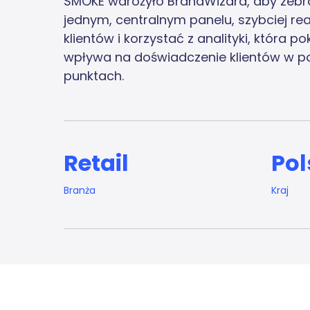
SMOKE wdrożyło BrandWizard, aby zebrać
jednym, centralnym panelu, szybciej r
klientów i korzystać z analityki, która po
wpływa na doświadczenie klientów w p
punktach.
Retail
Pol
Branża
Kraj