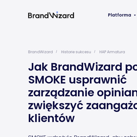
Platforma
BrandWizard
Historie sukcesu
HAP Armatura
/
/
Jak BrandWizard p
SMOKE usprawnić
zarządzanie opiniam
zwiększyć zaangaż
klientów