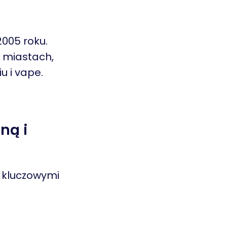
2005 roku.
h miastach,
u i vape.
ną i
a kluczowymi