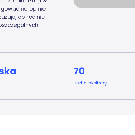
 70 lokalizacji w
eagować na opinie
kazuje, co realnie
oszczególnych
ska
70
Liczba lokalizacji