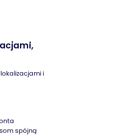
zacjami,
okalizacjami i
konta
cesom spójną