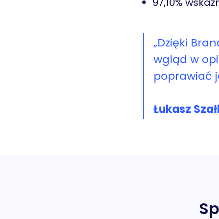
97,10% wskaź
„Dzięki Bra
wgląd w opi
poprawiać j
Łukasz Szał
Sp