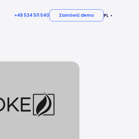
+48 534 511 540
Zamówić demo
PL