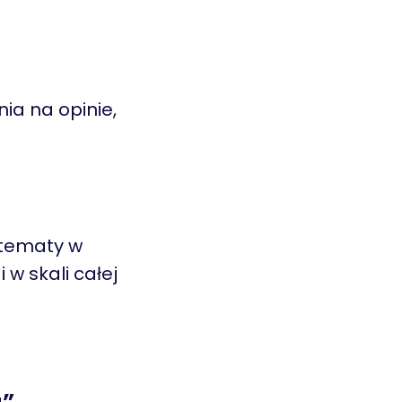
ia na opinie,
 tematy w
 w skali całej