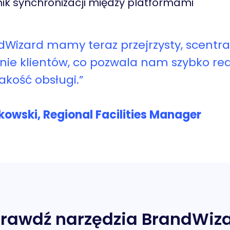
nik synchronizacji między platformami
ndWizard mamy teraz przejrzysty, scentr
nie klientów, co pozwala nam szybko rea
akość obsługi.”
kowski, Regional Facilities Manager
rawdź narzędzia BrandWiz