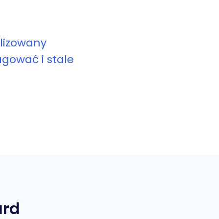
alizowany
gować i stale
ard