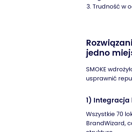
Trudność w o
Rozwiązani
jedno miejs
SMOKE wdrożyło
usprawnić reput
1) Integracja
Wszystkie 70 l
BrandWizard, c