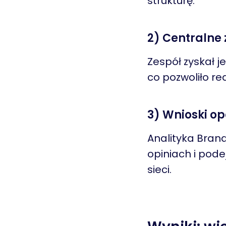
strukturę.
2) Centralne
Zespół zyskał 
co pozwoliło re
3) Wnioski o
Analityka Bran
opiniach i pode
sieci.