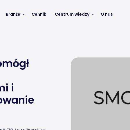
Branże
Cennik
Centrum wiedzy
O nas
omógł
i i
owanie