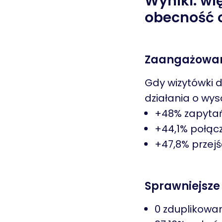
Wyniki: wi
obecność o
Zaangażowani
Gdy wizytówki d
działania o wys
+48% zapytań
+44,1% połąc
+47,8% przejś
Sprawniejsze 
0 zduplikowan