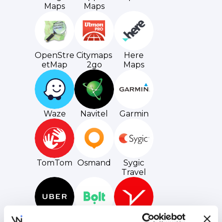
Maps
Maps
OpenStre
Citymaps
Here
etMap
2go
Maps
Waze
Navitel
Garmin
TomTom
Osmand
Sygic
Travel
Uber
Bolt
Free Now