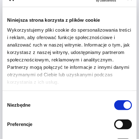
Niniejsza strona korzysta z plików cookie
Wykorzystujemy pliki cookie do spersonalizowania treści
Google
Siri
Google
Assistant
Play
i reklam, aby oferować funkcje społecznościowe i
Store
analizować ruch w naszej witrynie. Informacje o tym, jak
korzystasz z naszej witryny, udostępniamy partnerom
społecznościowym, reklamowym i analitycznym.
Partnerzy mogą połączyć te informacje z innymi danymi
Apple
indeed.co
Yelp
otrzymanymi od Ciebie lub uzyskanymi podczas
Store
m
korzystania z ich usług.
Wybór
Niezbędne
zgody
Trustpilot
ceneo.pl
opineo.pl
Preferencje