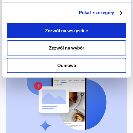
Rozszerzona analityka obecności w
sieci
Pokaż szczegóły
Comiesięczny raport analityczny o stanie obecności
w sieci Twojej firmy.
Zezwól na wszystkie
Czytaj więcej
Zezwól na wybór
Odmowa